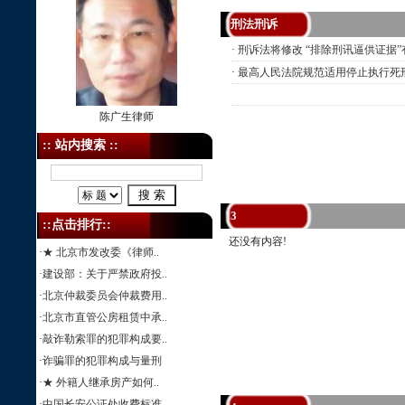
刑法刑诉
·
刑诉法将修改 “排除刑讯逼供证据
·
最高人民法院规范适用停止执行死
陈广生律师
:: 站内搜索 ::
3
::点击排行::
还没有内容!
·
★ 北京市发改委《律师..
·
建设部：关于严禁政府投..
·
北京仲裁委员会仲裁费用..
·
北京市直管公房租赁中承..
·
敲诈勒索罪的犯罪构成要..
·
诈骗罪的犯罪构成与量刑
·
★ 外籍人继承房产如何..
·
中国长安公证处收费标准