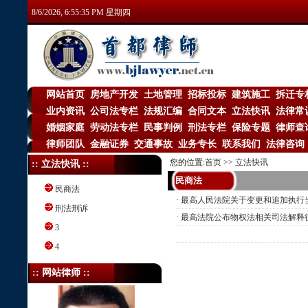
8/6/2026, 6:55:35 PM 星期四
网站首页
房地产开发
土地管理
招标投标
建筑施工
拆迁专
|
|
|
|
|
业内资讯
公司法专栏
法规汇编
合同文本
立法快讯
法律常
|
|
|
|
|
婚姻家庭
劳动法专栏
民事判例
刑法专栏
保险专题
律师查
|
|
|
|
|
律师团队
金融证券
交通事故
业务专长
联系我们
法律咨询
|
|
|
|
|
您的位置:
首页
>>
立法快讯
:: 立法快讯 ::
民商法
民商法
·
最高人民法院关于变更和追加执行当
刑法刑诉
·
最高法院公布物权法相关司法解释
3
4
:: 网站律师 ::