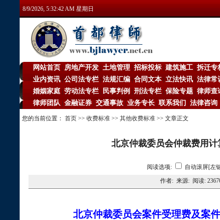
8/9/2026, 5:32:42 AM 星期日
网站首页
房地产开发
土地管理
招标投标
建筑施工
拆迁专
|
|
|
|
|
业内资讯
公司法专栏
法规汇编
合同文本
立法快讯
法律常
|
|
|
|
|
婚姻家庭
劳动法专栏
民事判例
刑法专栏
保险专题
律师查
|
|
|
|
|
律师团队
金融证券
交通事故
业务专长
联系我们
法律咨询
|
|
|
|
|
您的当前位置：
首页
>>
收费标准
>>
其他收费标准
>> 文章正文
北京仲裁委员会仲裁费用计
阅读选项:
自动滚屏[左键
作者: 来源: 阅读:
2367
北京仲裁委员会案件受理费及案