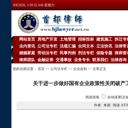
8/8/2026, 3:59:33 AM 星期六
网站首页
房地产开发
土地管理
招标投标
建筑施工
拆迁专
|
|
|
|
|
业内资讯
公司法专栏
法规汇编
合同文本
立法快讯
法律常
|
|
|
|
|
婚姻家庭
劳动法专栏
民事判例
刑法专栏
保险专题
律师查
|
|
|
|
|
律师团队
金融证券
交通事故
业务专长
联系我们
法律咨询
|
|
|
|
|
您的当前位置：
首页
>>
公司法专栏
>>
企业改制
>> 文章正文
关于进一步做好国有企业政策性关闭破产工作的
阅读选项:
自动滚屏[左键
作者: 来源: 阅读:
837