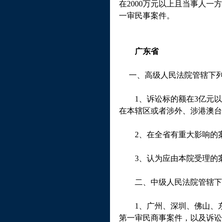
在
2000
万元以上且当事人一方
一审民事案件。
广东省
一、高级人民法院管辖下列
1
、诉讼标的额在
3
亿元以
在本辖区或者涉外、涉港澳台
2
、在全省有重大影响的
3
、认为应由本院受理的
二、中级人民法院管辖下
1
、广州、深圳、佛山、
第一审民商事案件，以及诉讼