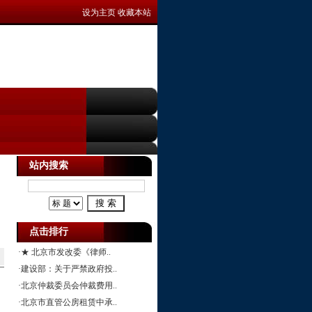
设为主页
收藏本站
站内搜索
点击排行
·
★ 北京市发改委《律师..
·
建设部：关于严禁政府投..
·
北京仲裁委员会仲裁费用..
·
北京市直管公房租赁中承..