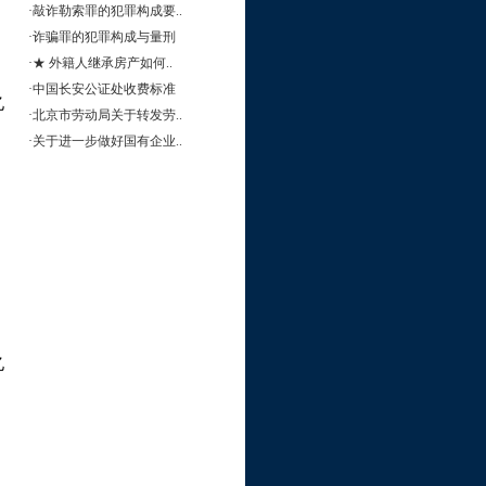
·
敲诈勒索罪的犯罪构成要..
·
诈骗罪的犯罪构成与量刑
·
★ 外籍人继承房产如何..
·
中国长安公证处收费标准
亿
·
北京市劳动局关于转发劳..
·
关于进一步做好国有企业..
亿