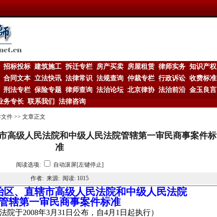
招标投标
建筑施工
拆迁专栏
房产买卖
房屋租赁
律师实务
知识产权
|
|
|
|
|
|
|
合同文本
立法快讯
法律常识
法规查询
仲裁专栏
行政诉讼
收费标准
|
|
|
|
|
|
|
刑法专栏
保险专题
律师查询
法治论坛
北京律协
法治前沿
金玉良言
|
|
|
|
|
|
|
业务专长
联系我们
法律咨询
|
|
作文件
>> 文章正文
市高级人民法院和中级人民法院管辖第一审民商事案件标
准
阅读选项:
自动滚屏[左键停止]
作者: 来源: 阅读:
1015
治区、直辖市高级人民法院和中级人民法院
管辖第一审民商事案件标准
法院于
2008
年
3
月
31
日
公布，自
4
月
1
日起
执行）