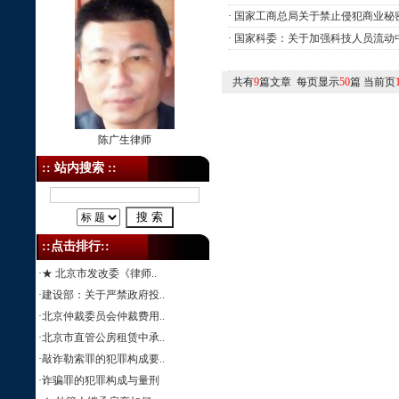
·
国家工商总局关于禁止侵犯商业秘
·
国家科委：关于加强科技人员流动
共有
9
篇文章 每页显示
50
篇 当前页
陈广生律师
:: 站内搜索 ::
::点击排行::
·
★ 北京市发改委《律师..
·
建设部：关于严禁政府投..
·
北京仲裁委员会仲裁费用..
·
北京市直管公房租赁中承..
·
敲诈勒索罪的犯罪构成要..
·
诈骗罪的犯罪构成与量刑