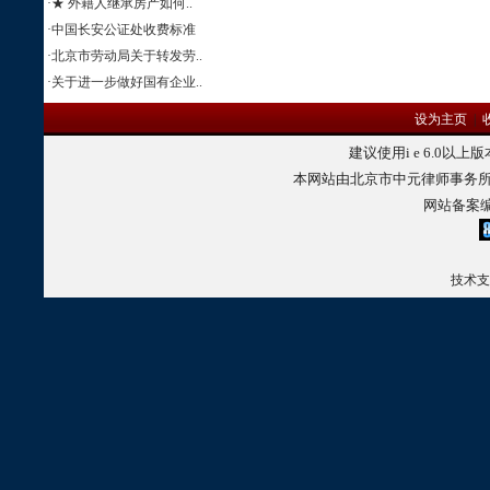
·
★ 外籍人继承房产如何..
·
中国长安公证处收费标准
·
北京市劳动局关于转发劳..
·
关于进一步做好国有企业..
设为主页
|
建议使用
i e 6.0
以上版
本网站由北京市中元律师事务所
网站备案
技术支