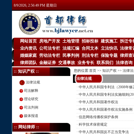
8/9/2026, 2:56:49 PM 星期日
网站首页
房地产开发
土地管理
招标投标
建筑施工
拆迁专
|
|
|
|
|
业内资讯
公司法专栏
法规汇编
合同文本
立法快讯
法律常
|
|
|
|
|
婚姻家庭
劳动法专栏
民事判例
刑法专栏
保险专题
律师查
|
|
|
|
|
律师团队
金融证券
交通事故
业务专长
联系我们
法律咨询
|
|
|
|
|
您的位置:
首页
>>
知识产权
>>
法律法
:: 知识产权 ::
法律法规
法律法规
·
中华人民共和国专利法（2008年修
司法解释
·
中华人民共和国专利法实施细则(201
理论研究
·
中华人民共和国著作权法
司法判例
·
中华人民共和国著作权法实施条例
媒体报道
·
信息网络传播权保护条例
·
科学技术保密规定
:: 网站律师 ::
·
中华人民共和国反不正当竞争法